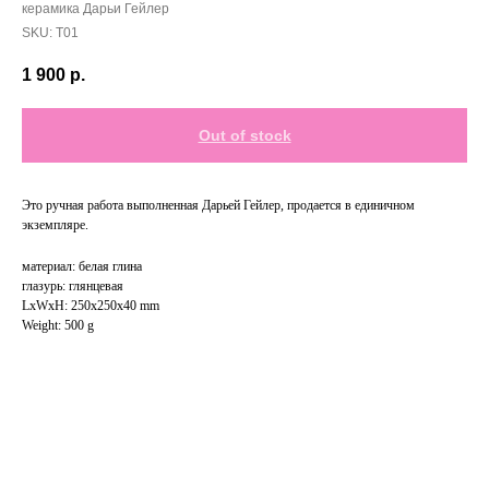
керамика Дарьи Гейлер
SKU:
T01
1 900
р.
Out of stock
Это ручная работа выполненная Дарьей Гейлер, продается в единичном
экземпляре.
материал: белая глина
глазурь: глянцевая
LxWxH: 250x250x40 mm
Weight: 500 g