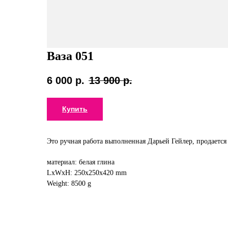
Ваза 051
6 000
р.
13 900
р.
Купить
Это ручная работа выполненная Дарьей Гейлер, продается
материал: белая глина
LxWxH: 250x250x420 mm
Weight: 8500 g