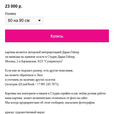
23 000
р.
Размер
Купить
картина является авторской интерпретацией Дарьи Гейлер
он написана на льняном холсте в Студии Дарьи Гейлер,
Москва, 2-я Бауманская, 9/23 "Суперметалл"
Если вам не подошел размер, есть другие пожелания,
вы можете обратиться к Лизе
и уточнить по наличию других холстов.
(телеграм @LizaOlexik / +7 991 245 7071)
Картины мы повторяем и пишем в Студии серийно и как любая ручная работа
ваша картина может незначительно отличаться от фото на сайте.
Мы всегда предварительно об этом сообщаем, высылаем фотографии.
краски: художественный акрил